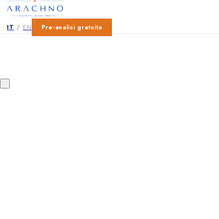
IT
/
EN
Pre-analisi gratuita